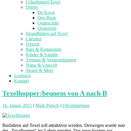
Urlaubsinsel Texel
Dörfer
De Koog
Den Burg
Oudeschild
Oosterend
Strandhütten auf Texel
Literatur
Freizeit
Bars & Restaurants
Kinder & Familie
Termine & Veranstaltungen
Natur & Umwelt
Strand & Meer
Logbuch
Kontakt
Texelhopper:bequem von A nach B
16. Januar 2015
/
Maik Porsch
/
0 Kommentare
Busfahren auf Texel soll attraktiver werden. Deswegen wurde nun
der „Texelhopper“ ins Leben gerufen. Das neue System zur