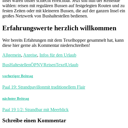
Insel waren bisher schlecht erreichbar. Jetzt soll nun der Reisende
wählen: reisen mit regulären Bussen auf festgelegten Routen und zu
festen Zeiten oder mit kleineren Bussen, die auf der ganzen Insel ein
großes Netzwerk von Bushaltestellen bedienen.
Erfahrungswerte herzlich willkommen
Wer bereits Erfahrungen mit dem Texelhopper gesammelt hat, kann
diese hier gerne als Kommentar niederschreiben!
Allgemein
,
Anreise
,
Infos für den Urlaub
Bus
Haltestellen
ÖPNV
Reisen
Texel
Urlaub
vorheriger Beitrag
Paal 19: Strandpavillonmit traditionellem Flair
nächster Beitrag
Paal 19 1/2: Strandbar mit Meerblick
Schreibe einen Kommentar