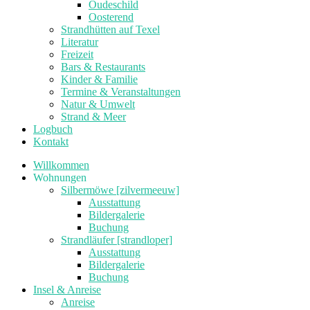
Oudeschild
Oosterend
Strandhütten auf Texel
Literatur
Freizeit
Bars & Restaurants
Kinder & Familie
Termine & Veranstaltungen
Natur & Umwelt
Strand & Meer
Logbuch
Kontakt
Willkommen
Wohnungen
Silbermöwe [zilvermeeuw]
Ausstattung
Bildergalerie
Buchung
Strandläufer [strandloper]
Ausstattung
Bildergalerie
Buchung
Insel & Anreise
Anreise