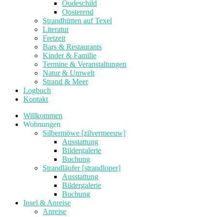
Oudeschild
Oosterend
Strandhütten auf Texel
Literatur
Freizeit
Bars & Restaurants
Kinder & Familie
Termine & Veranstaltungen
Natur & Umwelt
Strand & Meer
Logbuch
Kontakt
Willkommen
Wohnungen
Silbermöwe [zilvermeeuw]
Ausstattung
Bildergalerie
Buchung
Strandläufer [strandloper]
Ausstattung
Bildergalerie
Buchung
Insel & Anreise
Anreise