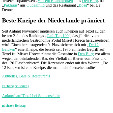
Texeler Topadressen „
Vincent Eilandkeuken
“ aus
Den Burg
, das
„
Pakhuus
“ aus
Oudeschild
und das Restaurant „
Bosq
“ bei De
Dennen.
Beste Kneipe der Niederlande prämiert
Seit Anfang November rangieren auch Kneipen auf Texel zu den
besten Zehn des Rankings „
Cafe Top 100
“, das jährlich vom
niederländischen Gastronomie-Portal Misset Horeca herausgegeben
wird. Einen herausragenden 9. Platz sicherte sich mit „
De 12
Balcken
“ eine Kneipe, die bereits seit 1975 ein fester Begriff auf
Texel ist. Misset Horeca rühmt die Gaststätte in
Den Burg
vor allem
wegen der „einladenden Bar, der Vielfalt an Bieren vom Fass und
der 120 Flaschenbiere“. Die Rezension endet mit den Worten: „De
12 Balcken ist eine Kneipe, die man nicht übersehen sollte“.
Aktuelles
,
Bars & Restaurants
vorheriger Beitrag
Ankunft auf Texel bei Sonnenschein
nächster Beitrag