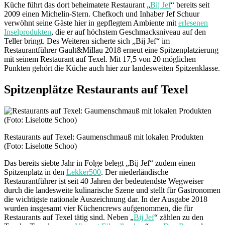
Küche führt das dort beheimatete Restaurant „
Bij Jef
“ bereits seit
2009 einen Michelin-Stern. Chefkoch und Inhaber Jef Schuur
verwöhnt seine Gäste hier in gepflegtem Ambiente mit
erlesenen
Inselprodukten
, die er auf höchstem Geschmacksniveau auf den
Teller bringt. Des Weiteren sicherte sich „Bij Jef“ im
Restaurantführer Gault&Millau 2018 erneut eine Spitzenplatzierung
mit seinem Restaurant auf Texel. Mit 17,5 von 20 möglichen
Punkten gehört die Küche auch hier zur landesweiten Spitzenklasse.
Spitzenplätze Restaurants auf Texel
Restaurants auf Texel: Gaumenschmauß mit lokalen Produkten
(Foto: Liselotte Schoo)
Das bereits siebte Jahr in Folge belegt „Bij Jef“ zudem einen
Spitzenplatz in den
Lekker500
. Der niederländische
Restaurantführer ist seit 40 Jahren der bedeutendste Wegweiser
durch die landesweite kulinarische Szene und stellt für Gastronomen
die wichtigste nationale Auszeichnung dar. In der Ausgabe 2018
wurden insgesamt vier Küchencrews aufgenommen, die für
Restaurants auf Texel tätig sind. Neben „
Bij Jef
“ zählen zu den