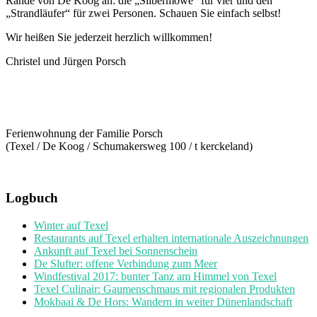
Rande von De Koog an: die „Silbermöwe“ für vier und den
„Strandläufer“ für zwei Personen. Schauen Sie einfach selbst!
Wir heißen Sie jederzeit herzlich willkommen!
Christel und Jürgen Porsch
Ferienwohnung der Familie Porsch
(Texel / De Koog / Schumakersweg 100 / t kerckeland)
Logbuch
Winter auf Texel
Restaurants auf Texel erhalten internationale Auszeichnungen
Ankunft auf Texel bei Sonnenschein
De Slufter: offene Verbindung zum Meer
Windfestival 2017: bunter Tanz am Himmel von Texel
Texel Culinair: Gaumenschmaus mit regionalen Produkten
Mokbaai & De Hors: Wandern in weiter Dünenlandschaft