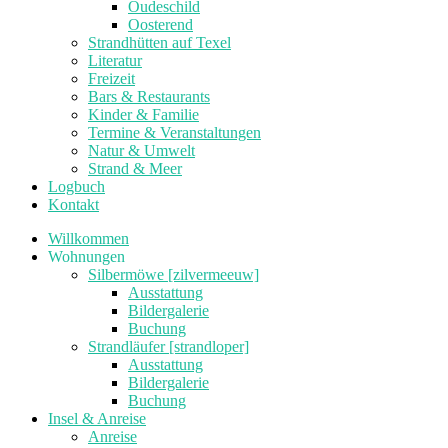
Oudeschild
Oosterend
Strandhütten auf Texel
Literatur
Freizeit
Bars & Restaurants
Kinder & Familie
Termine & Veranstaltungen
Natur & Umwelt
Strand & Meer
Logbuch
Kontakt
Willkommen
Wohnungen
Silbermöwe [zilvermeeuw]
Ausstattung
Bildergalerie
Buchung
Strandläufer [strandloper]
Ausstattung
Bildergalerie
Buchung
Insel & Anreise
Anreise