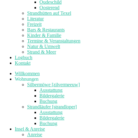
Oudeschild
Oosterend
Strandhütten auf Texel
Literatur
Freizeit
Bars & Restaurants
Kinder & Familie
Termine & Veranstaltungen
Natur & Umwelt
Strand & Meer
Logbuch
Kontakt
Willkommen
Wohnungen
Silbermöwe [zilvermeeuw]
Ausstattung
Bildergalerie
Buchung
Strandläufer [strandloper]
Ausstattung
Bildergalerie
Buchung
Insel & Anreise
Anreise