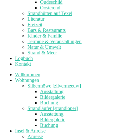
Oudeschild
Oosterend
Strandhütten auf Texel
Literatur
Freizeit
Bars & Restaurants
Kinder & Familie
Termine & Veranstaltungen
Natur & Umwelt
Strand & Meer
Logbuch
Kontakt
Willkommen
Wohnungen
Silbermöwe [zilvermeeuw]
Ausstattung
Bildergalerie
Buchung
Strandläufer [strandloper]
Ausstattung
Bildergalerie
Buchung
Insel & Anreise
Anreise