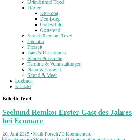
Urlaubsinsel Texel
Dörfer
De Koog
Den Burg
Oudeschild
Oosterend
Strandhütten auf Texel
Literatur
Freizeit
Bars & Restaurants
Kinder & Familie
Termine & Veranstaltungen
Natur & Umwelt
Strand & Meer
Logbuch
Kontakt
Etikett: Texel
Seehund Remko: Erster Gast des Jahres
bei Ecomare
20. Juni 2015
/
Maik Porsch
/
0 Kommentare