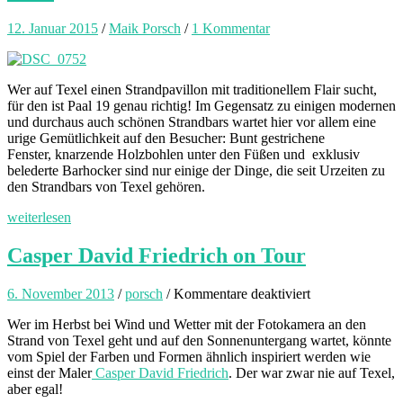
12. Januar 2015
/
Maik Porsch
/
1 Kommentar
Wer auf Texel einen Strandpavillon mit traditionellem Flair sucht,
für den ist Paal 19 genau richtig! Im Gegensatz zu einigen modernen
und durchaus auch schönen Strandbars wartet hier vor allem eine
urige Gemütlichkeit auf den Besucher: Bunt gestrichene
Fenster, knarzende Holzbohlen unter den Füßen und exklusiv
belederte Barhocker sind nur einige der Dinge, die seit Urzeiten zu
den Strandbars von Texel gehören.
weiterlesen
Casper David Friedrich on Tour
für
6. November 2013
/
porsch
/
Kommentare deaktiviert
Casper
Wer im Herbst bei Wind und Wetter mit der Fotokamera an den
David
Strand von Texel geht und auf den Sonnenuntergang wartet, könnte
Friedrich
vom Spiel der Farben und Formen ähnlich inspiriert werden wie
on
einst der Maler
Casper David Friedrich
. Der war zwar nie auf Texel,
Tour
aber egal!