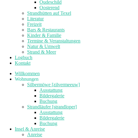
Oudeschild
Oosterend
Strandhütten auf Texel
Literatur
Freizeit
Bars & Restaurants
Kinder & Familie
Termine & Veranstaltungen
Natur & Umwelt
Strand & Meer
Logbuch
Kontakt
Willkommen
Wohnungen
Silbermöwe [zilvermeeuw]
Ausstattung
Bildergalerie
Buchung
Strandläufer [strandloper]
Ausstattung
Bildergalerie
Buchung
Insel & Anreise
Anreise