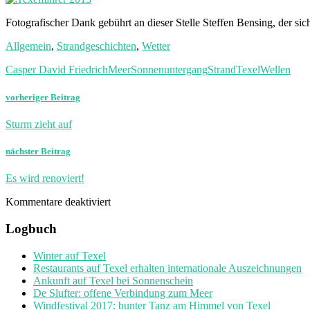
Fotografischer Dank gebührt an dieser Stelle Steffen Bensing, der si
Allgemein
,
Strandgeschichten
,
Wetter
Casper David Friedrich
Meer
Sonnenuntergang
Strand
Texel
Wellen
vorheriger Beitrag
Sturm zieht auf
nächster Beitrag
Es wird renoviert!
Kommentare deaktiviert
Logbuch
Winter auf Texel
Restaurants auf Texel erhalten internationale Auszeichnungen
Ankunft auf Texel bei Sonnenschein
De Slufter: offene Verbindung zum Meer
Windfestival 2017: bunter Tanz am Himmel von Texel