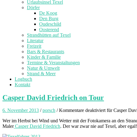
Urlaubsinsel Texel
Dörfer
De Koog
Den Burg
Oudeschild
Oosterend
Strandhütten auf Texel
Literatur
Freizeit
Bars & Restaurants
Kinder & Familie
Termine & Veranstaltungen
Natur & Umwelt
Strand & Meer
Logbuch
Kontakt
Casper David Friedrich on Tour
6. November 2013
/
porsch
/
Kommentare deaktiviert
für Casper Davi
Wer im Herbst bei Wind und Wetter mit der Fotokamera an den Strand
Maler
Casper David Friedrich
. Der war zwar nie auf Texel, aber egal!