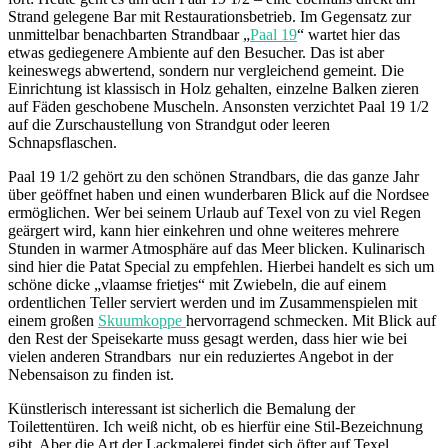
Strand gelegene Bar mit Restaurationsbetrieb. Im Gegensatz zur
unmittelbar benachbarten Strandbaar „
Paal 19
“ wartet hier das
etwas gediegenere Ambiente auf den Besucher. Das ist aber
keineswegs abwertend, sondern nur vergleichend gemeint. Die
Einrichtung ist klassisch in Holz gehalten, einzelne Balken zieren
auf Fäden geschobene Muscheln. Ansonsten verzichtet Paal 19 1/2
auf die Zurschaustellung von Strandgut oder leeren
Schnapsflaschen.
Paal 19 1/2 gehört zu den schönen Strandbars, die das ganze Jahr
über geöffnet haben und einen wunderbaren Blick auf die Nordsee
ermöglichen. Wer bei seinem Urlaub auf Texel von zu viel Regen
geärgert wird, kann hier einkehren und ohne weiteres mehrere
Stunden in warmer Atmosphäre auf das Meer blicken. Kulinarisch
sind hier die Patat Special zu empfehlen. Hierbei handelt es sich um
schöne dicke „vlaamse frietjes“ mit Zwiebeln, die auf einem
ordentlichen Teller serviert werden und im Zusammenspielen mit
einem großen
Skuumkoppe
hervorragend schmecken. Mit Blick auf
den Rest der Speisekarte muss gesagt werden, dass hier wie bei
vielen anderen Strandbars nur ein reduziertes Angebot in der
Nebensaison zu finden ist.
Künstlerisch interessant ist sicherlich die Bemalung der
Toilettentüren. Ich weiß nicht, ob es hierfür eine Stil-Bezeichnung
gibt. Aber die Art der Lackmalerei findet sich öfter auf Texel.