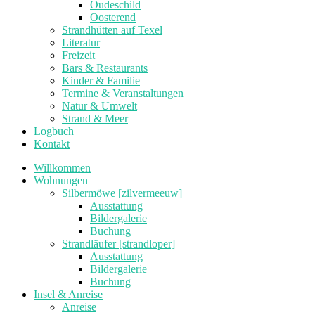
Oudeschild
Oosterend
Strandhütten auf Texel
Literatur
Freizeit
Bars & Restaurants
Kinder & Familie
Termine & Veranstaltungen
Natur & Umwelt
Strand & Meer
Logbuch
Kontakt
Willkommen
Wohnungen
Silbermöwe [zilvermeeuw]
Ausstattung
Bildergalerie
Buchung
Strandläufer [strandloper]
Ausstattung
Bildergalerie
Buchung
Insel & Anreise
Anreise