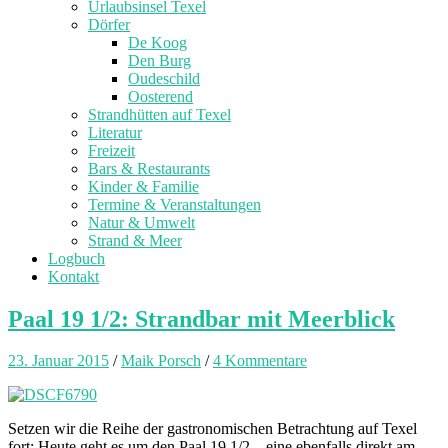
Urlaubsinsel Texel
Dörfer
De Koog
Den Burg
Oudeschild
Oosterend
Strandhütten auf Texel
Literatur
Freizeit
Bars & Restaurants
Kinder & Familie
Termine & Veranstaltungen
Natur & Umwelt
Strand & Meer
Logbuch
Kontakt
Paal 19 1/2: Strandbar mit Meerblick
23. Januar 2015
/
Maik Porsch
/
4 Kommentare
Setzen wir die Reihe der gastronomischen Betrachtung auf Texel
fort: Heute geht es um den Paal 19 1/2 – eine ebenfalls direkt am