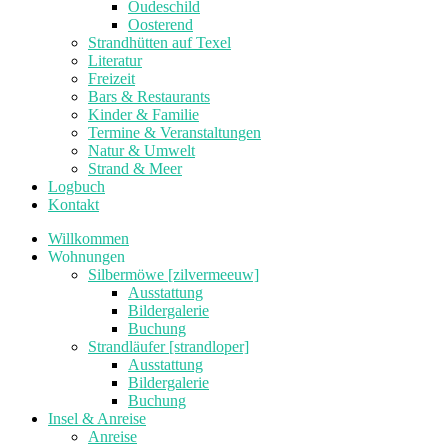
Oudeschild
Oosterend
Strandhütten auf Texel
Literatur
Freizeit
Bars & Restaurants
Kinder & Familie
Termine & Veranstaltungen
Natur & Umwelt
Strand & Meer
Logbuch
Kontakt
Willkommen
Wohnungen
Silbermöwe [zilvermeeuw]
Ausstattung
Bildergalerie
Buchung
Strandläufer [strandloper]
Ausstattung
Bildergalerie
Buchung
Insel & Anreise
Anreise