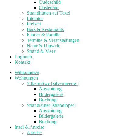
Oudeschild
Oosterend
Strandhütten auf Texel
Literatur
Freizeit
Bars & Restaurants
Kinder & Familie
Termine & Veranstaltungen
Natur & Umwelt
Strand & Meer
Logbuch
Kontakt
Willkommen
Wohnungen
Silbermöwe [zilvermeeuw]
Ausstattung
Bildergalerie
Buchung
Strandläufer [strandloper]
Ausstattung
Bildergalerie
Buchung
Insel & Anreise
Anreise