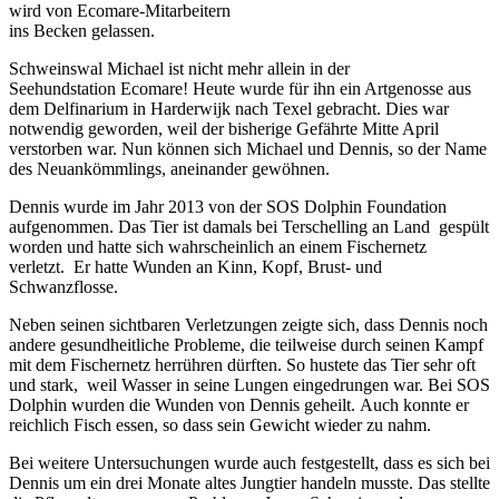
wird von Ecomare-Mitarbeitern
ins Becken gelassen.
Schweinswal Michael ist nicht mehr allein in der
Seehundstation Ecomare! Heute wurde für ihn ein Artgenosse aus
dem Delfinarium in Harderwijk nach Texel gebracht. Dies war
notwendig geworden, weil der bisherige Gefährte Mitte April
verstorben war. Nun können sich Michael und Dennis, so der Name
des Neuankömmlings, aneinander gewöhnen.
Dennis wurde im Jahr 2013 von der SOS Dolphin Foundation
aufgenommen. Das Tier ist damals bei Terschelling an Land gespült
worden und hatte sich wahrscheinlich an einem Fischernetz
verletzt. Er hatte Wunden an Kinn, Kopf, Brust- und
Schwanzflosse.
Neben seinen sichtbaren Verletzungen zeigte sich, dass Dennis noch
andere gesundheitliche Probleme, die teilweise durch seinen Kampf
mit dem Fischernetz herrühren dürften. So hustete das Tier sehr oft
und stark, weil Wasser in seine Lungen eingedrungen war. Bei SOS
Dolphin wurden die Wunden von Dennis geheilt. Auch konnte er
reichlich Fisch essen, so dass sein Gewicht wieder zu nahm.
Bei weitere Untersuchungen wurde auch festgestellt, dass es sich bei
Dennis um ein drei Monate altes Jungtier handeln musste. Das stellte