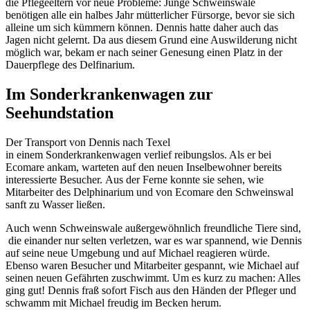
die Pflegeeltern vor neue Probleme: Junge Schweinswale
benötigen alle ein halbes Jahr mütterlicher Fürsorge, bevor sie sich
alleine um sich kümmern können. Dennis hatte daher auch das
Jagen nicht gelernt. Da aus diesem Grund eine Auswilderung nicht
möglich war, bekam er nach seiner Genesung einen Platz in der
Dauerpflege des Delfinarium.
Im Sonderkrankenwagen zur
Seehundstation
Der Transport von Dennis nach Texel
in einem Sonderkrankenwagen verlief reibungslos. Als er bei
Ecomare ankam, warteten auf den neuen Inselbewohner bereits
interessierte Besucher. Aus der Ferne konnte sie sehen, wie
Mitarbeiter des Delphinarium und von Ecomare den Schweinswal
sanft zu Wasser ließen.
Auch wenn Schweinswale außergewöhnlich freundliche Tiere sind,
die einander nur selten verletzen, war es war spannend, wie Dennis
auf seine neue Umgebung und auf Michael reagieren würde.
Ebenso waren Besucher und Mitarbeiter gespannt, wie Michael auf
seinen neuen Gefährten zuschwimmt. Um es kurz zu machen: Alles
ging gut! Dennis fraß sofort Fisch aus den Händen der Pfleger und
schwamm mit Michael freudig im Becken herum.