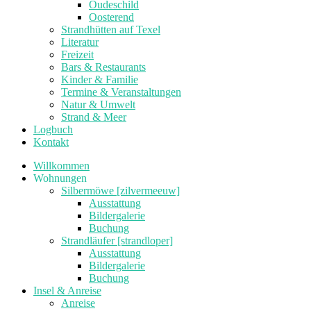
Oudeschild
Oosterend
Strandhütten auf Texel
Literatur
Freizeit
Bars & Restaurants
Kinder & Familie
Termine & Veranstaltungen
Natur & Umwelt
Strand & Meer
Logbuch
Kontakt
Willkommen
Wohnungen
Silbermöwe [zilvermeeuw]
Ausstattung
Bildergalerie
Buchung
Strandläufer [strandloper]
Ausstattung
Bildergalerie
Buchung
Insel & Anreise
Anreise