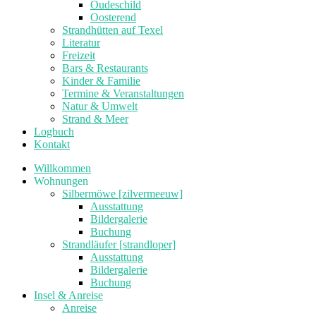
Oudeschild
Oosterend
Strandhütten auf Texel
Literatur
Freizeit
Bars & Restaurants
Kinder & Familie
Termine & Veranstaltungen
Natur & Umwelt
Strand & Meer
Logbuch
Kontakt
Willkommen
Wohnungen
Silbermöwe [zilvermeeuw]
Ausstattung
Bildergalerie
Buchung
Strandläufer [strandloper]
Ausstattung
Bildergalerie
Buchung
Insel & Anreise
Anreise