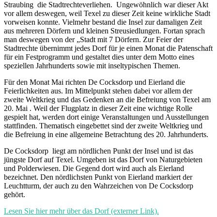
Straubing die Stadtrechteverliehen. Ungewöhnlich war dieser Akt
vor allem deswegen, weil Texel zu dieser Zeit keine wirkliche Stadt
vorweisen konnte. Vielmehr bestand die Insel zur damaligen Zeit
aus mehreren Dörfern und kleinen Streusiedlungen. Fortan sprach
man deswegen von der „Stadt mit 7 Dörfern. Zur Feier der
Stadtrechte übernimmt jedes Dorf für je einen Monat die Patenschaft
für ein Festprogramm und gestaltet dies unter dem Motto eines
speziellen Jahrhunderts sowie mit inseltypischen Themen.
Für den Monat Mai richten De Cocksdorp und Eierland die
Feierlichkeiten aus. Im Mittelpunkt stehen dabei vor allem der
zweite Weltkrieg und das Gedenken an die Befreiung von Texel am
20. Mai . Weil der Flugplatz in dieser Zeit eine wichtige Rolle
gespielt hat, werden dort einige Veranstaltungen und Ausstellungen
stattfinden. Thematisch eingebettet sind der zweite Weltkrieg und
die Befreiung in eine allgemeine Betrachtung des 20. Jahrhunderts.
De Cocksdorp liegt am nördlichen Punkt der Insel und ist das
jüngste Dorf auf Texel. Umgeben ist das Dorf von Naturgebieten
und Polderwiesen. Die Gegend dort wird auch als Eierland
bezeichnet. Den nördlichsten Punkt von Eierland markiert der
Leuchtturm, der auch zu den Wahrzeichen von De Cocksdorp
gehört.
Lesen Sie hier mehr über das Dorf (externer Link).