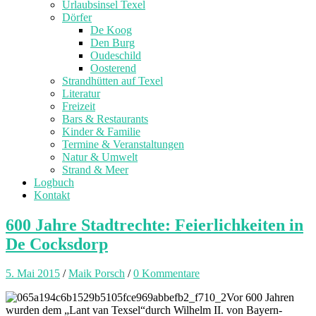
Urlaubsinsel Texel
Dörfer
De Koog
Den Burg
Oudeschild
Oosterend
Strandhütten auf Texel
Literatur
Freizeit
Bars & Restaurants
Kinder & Familie
Termine & Veranstaltungen
Natur & Umwelt
Strand & Meer
Logbuch
Kontakt
600 Jahre Stadtrechte: Feierlichkeiten in
De Cocksdorp
5. Mai 2015
/
Maik Porsch
/
0 Kommentare
Vor 600 Jahren
wurden dem „Lant van Texsel“durch Wilhelm II. von Bayern-