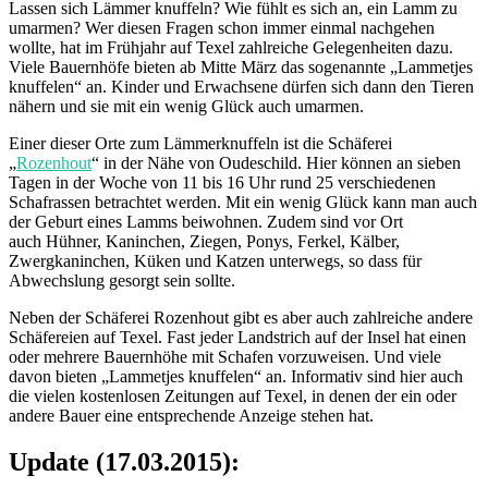
Lassen sich Lämmer knuffeln? Wie fühlt es sich an, ein Lamm zu
umarmen? Wer diesen Fragen schon immer einmal nachgehen
wollte, hat im Frühjahr auf Texel zahlreiche Gelegenheiten dazu.
Viele Bauernhöfe bieten ab Mitte März das sogenannte „Lammetjes
knuffelen“ an. Kinder und Erwachsene dürfen sich dann den Tieren
nähern und sie mit ein wenig Glück auch umarmen.
Einer dieser Orte zum Lämmerknuffeln ist die Schäferei
„
Rozenhout
“ in der Nähe von Oudeschild. Hier können an sieben
Tagen in der Woche von 11 bis 16 Uhr rund 25 verschiedenen
Schafrassen betrachtet werden. Mit ein wenig Glück kann man auch
der Geburt eines Lamms beiwohnen. Zudem sind vor Ort
auch Hühner, Kaninchen, Ziegen, Ponys, Ferkel, Kälber,
Zwergkaninchen, Küken und Katzen unterwegs, so dass für
Abwechslung gesorgt sein sollte.
Neben der Schäferei Rozenhout gibt es aber auch zahlreiche andere
Schäfereien auf Texel. Fast jeder Landstrich auf der Insel hat einen
oder mehrere Bauernhöhe mit Schafen vorzuweisen. Und viele
davon bieten „Lammetjes knuffelen“ an. Informativ sind hier auch
die vielen kostenlosen Zeitungen auf Texel, in denen der ein oder
andere Bauer eine entsprechende Anzeige stehen hat.
Update (17.03.2015):