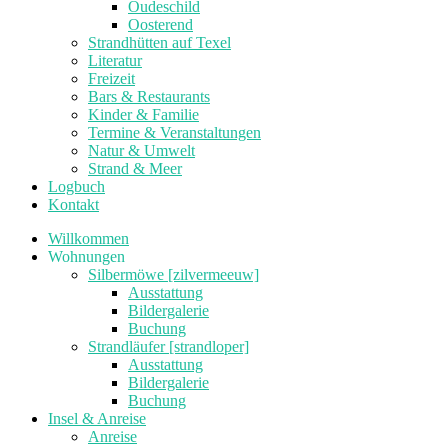
Oudeschild
Oosterend
Strandhütten auf Texel
Literatur
Freizeit
Bars & Restaurants
Kinder & Familie
Termine & Veranstaltungen
Natur & Umwelt
Strand & Meer
Logbuch
Kontakt
Willkommen
Wohnungen
Silbermöwe [zilvermeeuw]
Ausstattung
Bildergalerie
Buchung
Strandläufer [strandloper]
Ausstattung
Bildergalerie
Buchung
Insel & Anreise
Anreise